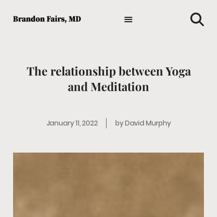
TIPS AND ADVICE
HOLISTIC MEDICINE
MEDICAL NEWS
GENERAL HEALTH
FAVORITE HEALTH PRODUCTS
The relationship between Yoga
and Meditation
January 11, 2022
by
David Murphy